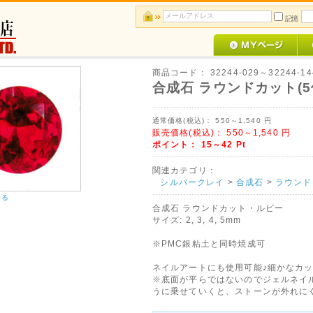
記憶
商品コード：
32244-029～32244-14
合成石 ラウンドカット(5
通常価格(税込)：
550～1,540
円
販売価格(税込)：
550～1,540
円
ポイント：
15～42
Pt
関連カテゴリ：
シルバークレイ
>
合成石
>
ラウンド
する
合成石 ラウンドカット・ルビー
サイズ: 2, 3, 4, 5mm
※PMC銀粘土と同時焼成可
ネイルアートにも使用可能♪細かなカ
※底面が平らではないのでジェルネイ
うに乗せていくと、ストーンが外れに