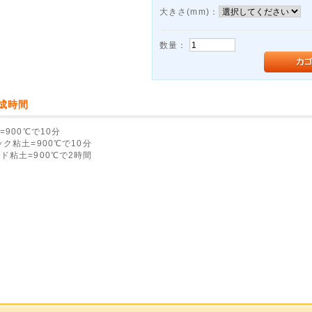
大きさ(mm)：
数量：
成時間
=900℃で10分
ック粘土=900℃で10分
ド粘土=900℃で2時間