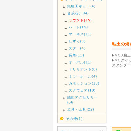
銀細工キット(4)
合成石(104)
ラウンド(15)
ハート(19)
マーキス(11)
しずく(3)
粘土の焼
スター(4)
長角(11)
PMC3粘土
PMCクイ
オーバル(11)
スタンダー
トリリアント(6)
ミラーボール(4)
カボッション(10)
スクウェア(10)
純銀アクセサリー
(56)
道具・工具(22)
その他(1)